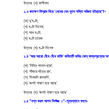
উত্তর:
(খ) কাশীনাথ
১.৩ কতক্ষণ বিশ্রাম নিয়ে ‘মেঘের যেন নূতন শক্তি সঞ্চিত হইয়াছে’?-
(ক) দু’ঘণ্টা,
(খ) ঘণ্টা তিনেক,
(গ) আধ ঘণ্টা,
(ঘ) ঘণ্টা চারেক
উত্তর:
(খ) ঘণ্টা তিনেক
১.৪ ‘আয় আরো বেঁধে বেঁধে থাকি’ কবিতাটি কবির কোন্ কাব্যগ্রন্থের অ
(ক) ‘নিহিত পাতাল ছায়া’,
(খ) ‘পাঁজরে দাঁড়ের শব্দ’,
(গ) ‘দিনগুলি রাতগুলি’,
(ঘ) ‘জলই পাষাণ হয়ে আছে’
উত্তর:
(ঘ) ‘জলই পাষাণ হয়ে আছে’
১.৫ “নগ্ন করল আপন নির্লজ্জ ।”-শূন্যস্থানে বসবে-