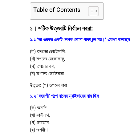
Table of Contents
১। সঠিক উত্তরটি নির্বাচন করো:
১.১ ‘তা ওরকম একটি লেখক মেসো থাকা মন্দ নয়।’ একথা বলেছেন
(ক) তপনের ছোটোমাসি,
(খ) তপনের মেজোকাকু,
(গ) তপনের বাবা,
(ঘ) তপনের ছোটোমামা
উত্তর:
(গ) তপনের বাবা
১.২ ‘বহুরূপী’ গল্পে বাসের ড্রাইভারের নাম ছিল
(ক) অনাদি,
(খ) কাশীনাথ,
(গ) ভবতোষ,
(ঘ) জগদীশ