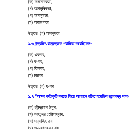
(ক) অমানবিকতা,
(খ) অমানুষিকতা,
(গ) অমানুষতা,
(ঘ) অরাজকতা
উত্তর:
(গ) অমানুষতা
১.৬ ইন্দ্রজিৎ রামচন্দ্রকে পরাজিত করেছিলেন-
(ক) একবার,
(খ) দু-বার,
(গ) তিনবার,
(ঘ) চারবার
উত্তর:
(খ) দু-বার
১.৭ “অক্ষর কাটাকুটি করতে গিয়ে আনমনে রচিত হয়েছিল ছন্দোবদ্ধ সা
(ক) রবীন্দ্রনাথ ঠাকুর,
(খ) শরৎচন্দ্র চট্টোপাধ্যায়,
(গ) সত্যজিৎ রায়,
(ঘ) অন্নদাশঙ্কর রায়