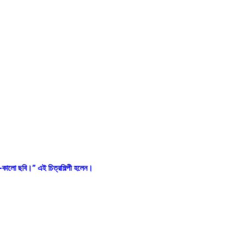
দা-কালো ছবি।” এই চিত্রশিল্পী হলেন।