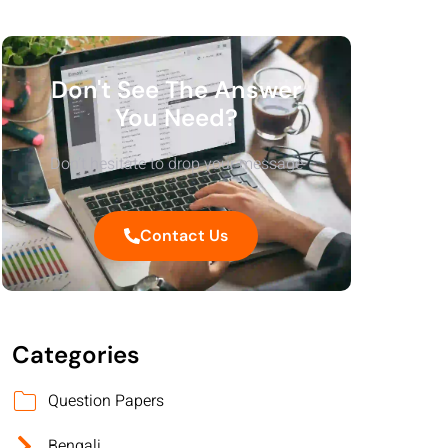
Don't See The Answer
You Need?
Don’t hesitate to drop your message
Contact Us
Categories
Question Papers
Bengali