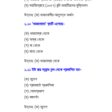
(ঘ) মহাবিদ্রোহে (১৮৫৭) বন্দি ভারতীয়দের মুক্তিদান
উত্তর:
(ক) ভারতবাসীর আনুগত্য অর্জন
১.১০ ‘ভারতমাতা’ শব্দটি এসেছে-
(ক) ভারতাম্বা থেকে
(খ) অম্বা থেকে
(গ) মা থেকে
(ঘ) মাতা থেকে
উত্তর:
(ক) ভারতাম্বা থেকে
১.১১ ইউ রায় অ্যান্ড সন্স থেকে প্রকাশিত হত-
(ক) সন্দেশ
(খ) গ্রামবার্তা প্রকাশিকা
(গ) সোমপ্রকাশ
(ঘ) বঙ্গদর্শন
উত্তর:
(ক) সন্দেশ