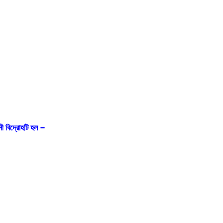
ী বিদ্রোহটি হল –