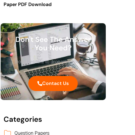
Paper PDF Download
Don't See The Answer
You Need?
Don’t hesitate to drop your message
Contact Us
Categories
Question Papers