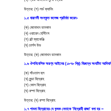
উত্তর:
(গ) লর্ড ক্যানিং
১.৫ বারাণসী সংস্কৃত কলেজ প্রতিষ্ঠা করেন-
(ক) জোনাথন ডানকান
(খ) ওয়ারেন হেস্টিংস
(গ) হল্ট ম্যাকেঞ্জি
(ঘ) চার্লস উড
উত্তর:
(ক) জোনাথন ডানকান
১.৬ ঔপনিবেশিক অরণ্য আইনের (১৮৭৮ খ্রি) বিরুদ্ধে সংঘটিত আদিবাস
(ক) সাঁওতাল হুল
(খ) মুন্ডা বিদ্রোহ
(গ) কোল বিদ্রোহ
(ঘ) রম্পা বিদ্রোহ
উত্তর:
(ঘ) রম্পা বিদ্রোহ
১.৭ পাবনা বিদ্রোহের যে কৃষক নেতাকে ‘বিদ্রোহী রাজা’ বলা হয় –