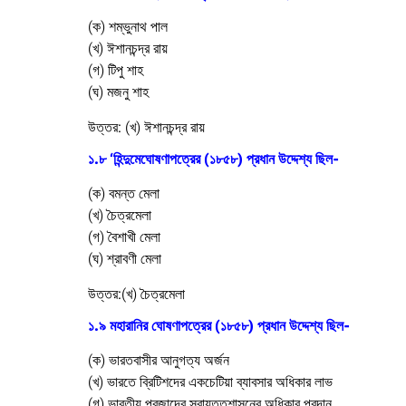
(ক) শম্ভুনাথ পাল
(খ) ঈশানচন্দ্র রায়
(গ) টিপু শাহ
(ঘ) মজনু শাহ
উত্তর:
(খ) ঈশানচন্দ্র রায়
১.৮ ‘হিন্দুমেঘোষণাপত্রের (১৮৫৮) প্রধান উদ্দেশ্য ছিল-
(ক) বমন্ত মেলা
(খ) চৈত্রমেলা
(গ) বৈশাখী মেলা
(ঘ) শ্রাবণী মেলা
উত্তর:
(খ) চৈত্রমেলা
১.৯ মহারানির ঘোষণাপত্রের (১৮৫৮) প্রধান উদ্দেশ্য ছিল-
(ক) ভারতবাসীর আনুগত্য অর্জন
(খ) ভারতে ব্রিটিশদের একচেটিয়া ব্যাবসার অধিকার লাভ
(গ) ভারতীয় প্রজাদের স্বায়ত্তশাসনের অধিকার প্রদান