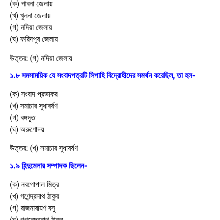
(ক) পাবনা জেলায়
(খ) খুলনা জেলায়
(গ) নদিয়া জেলায়
(ঘ) ফরিদপুর জেলায়
উত্তর:
(গ) নদিয়া জেলায়
১.৮ সমসাময়িক যে সংবাদপত্রটি সিপাহি বিদ্রোহীদের সমর্থন করেছিল, তা হল-
(ক) সংবাদ প্রভাকর
(খ) সমাচার সুধাবর্ষণ
(গ) বঙ্গদূত
(ঘ) অরুণোদয়
উত্তর:
(খ) সমাচার সুধাবর্ষণ
১.৯ হিন্দুমেলার সম্পাদক ছিলেন-
(ক) নবগোপাল মিত্র
(খ) গণেন্দ্রনাথ ঠাকুর
(গ) রাজনারায়ণ বসু
(ঘ) গগনেন্দ্রনাথ ঠাকুর