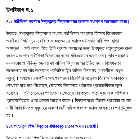
উপবিভাগ ঘ.১
৪.১ নারীশিক্ষা প্রসারে ঈশ্বরচন্দ্র বিদ্যাসাগরের অবদান সংক্ষেপে আলোচনা করো।
উত্তর:
ঈশ্বরচন্দ্র বিদ্যাসাগর বাংলায় নারীশিক্ষার অগ্রদূত হিসেবে বিশেষভাবে
স্মরণীয়। তিনি দৃঢ়ভাবে বিশ্বাস করতেন যে সমাজের উন্নতি নারীশিক্ষা ছাড়া
অসম্ভব। সেই লক্ষ্য নিয়ে তিনি প্রথমে মেয়েদের জন্য উপযুক্ত পাঠ্যপুস্তক রচনা
করেন এবং পরে নারীশিক্ষা বিস্তারের কাজে সক্রিয়ভাবে অংশ নেন। তাঁর প্রচেষ্টায়
কলকাতায় ও বিভিন্ন জেলায় বহু
বালিকা বিদ্যালয়
প্রতিষ্ঠিত হয়। বিশেষভাবে
উল্লেখযোগ্য তাঁর উদ্যোগে প্রতিষ্ঠিত হিন্দু বালিকা বিদ্যালয় (পরবর্তীতে বেথুন
স্কুল)। সমাজের রক্ষণশীল অংশের প্রবল বিরোধিতা সত্ত্বেও তিনি অভিভাবকদের
বোঝাতে ঘরে ঘরে গিয়েছেন, মেয়েদের বিদ্যালয়ে পাঠানোর প্রয়োজনীয়তা তুলে
ধরেছেন। তিনি মেয়েদের পড়াশোনার ক্ষেত্রে নিরাপত্তা, পাঠ্যক্রম এবং শিক্ষিকার
প্রয়োজনীয়তার ওপর গুরুত্ব আরোপ করেন। বিদ্যাসাগরের নিরলস প্রচেষ্টায় বাংলায়
নারীশিক্ষার ভিত্তি সুদৃঢ় হয় এবং পরবর্তী নারীজাগরণ ও সমাজ সংস্কারের পথ উন্মুক্ত
হয়।
৪.২ পাশ্চাত্য শিক্ষাবিস্তারে রাধাকান্ত দেবের অবদান লেখো।
উত্তর:
পাশ্চাত্য শিক্ষাবিস্তারে রাধাকান্ত দেবের অবদান