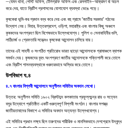
—যেমন থানা, পোস্ট অফিস, টেলিগ্রাফ অফিস এবং রেললাইন—আক্রমণ বা অচল
করে দেয়, যাতে ব্রিটিশ প্রশাসনের যোগাযোগ ব্যবস্থা ভেঙে পড়ে।
কৃষকেরা ভূমি-কর প্রদান বন্ধ করে দেয় এবং বহু গ্রামে “জাতীয় সরকার” গঠনের
উদ্যোগ নেয়। বিহার, উত্তরপ্রদেশ, ওড়িশা, মহারাষ্ট্র এবং বাংলার কিছু অঞ্চলে
কৃষকদের অংশগ্রহণ ছিল বিশেষভাবে উল্লেখযোগ্য। পুলিশ ও সেনাবাহিনীর গুলি,
লাঠিচার্জ ও গ্রেফতারি সত্ত্বেও কৃষকেরা আন্দোলন চালিয়ে যায়।
তাদের এই সাহসী ও সংগঠিত প্রতিরোধ ভারত ছাড়ো আন্দোলনকে গ্রামাঞ্চলে ব্যাপক
সমর্থন দেয়। কৃষকদের বৃহৎ অংশগ্রহণ জাতীয় আন্দোলনকে শক্তিশালী করে তোলে
এবং ব্রিটিশ শাসনব্যবস্থাকে গুরুতরভাবে অস্থির করে তোলে।
উপবিভাগ ঘ.৪
৪.৭ বাংলার বিপ্লবী আন্দোলনে অনুশীলন সমিতির অবদান লেখো।
উত্তর:
অনুশীলন সমিতি ১৯০২ খ্রিস্টাব্দে কলকাতায় প্রফুল্লচন্দ্র রায় ও সত্যেন
বসুর উদ্যোগে প্রতিষ্ঠিত একটি গুরুত্বপূর্ণ বিপ্লবী সংগঠন। বাংলার সশস্ত্র
জাতীয়তাবাদের বিকাশে এ সমিতির অবদান অত্যন্ত উল্লেখযোগ্য।
এই সমিতির প্রধান লক্ষ্য ছিল তরুণদের শারীরিক ও মানসিকভাবে দেশপ্রেমে উদ্বুদ্ধ