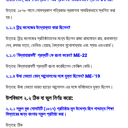
উত্তর:
১৮৭৮ সালে সোমপ্রকাশ পত্রিকার প্রকাশনা সাময়িকভাবে স্থগিত করা
হয়।
২.১.২ হিন্দু কলেজের উদ্যোক্তা কারা ছিলেন?
উত্তর:
হিন্দু কলেজের প্রতিষ্ঠাতাদের মধ্যে ছিলেন রাজা রামমোহন রায়, রাধাকান্ত
দেব, রসময় দত্ত, ডেভিড হেয়ার, বৈদ্যনাথ মুখোপাধ্যায় এবং স্যার এডওয়ার্ড।
২.১.৩ ‘বিদ্যাহারাবলী’ গ্রন্থটি কে রচনা করেন? ME-22
উত্তর:
বিদ্যাহারাবলী গ্রন্থটি রচনা করেছিলেন ফেলিক্স কেরি।
২.১.৪ ঊষা মেহতা কোন্ আন্দোলনের সঙ্গে যুক্ত ছিলেন? ME-’19
উত্তর:
ঊষা মেহতা ভারত ছাড়ো আন্দোলন এর সঙ্গে ঘনিষ্ঠভাবে যুক্ত ছিলেন।
উপবিভাগ ২.২ ঠিক বা ভুল নির্ণয় করো:
২.২.১ স্কুল বুক সোসাইটি (১৮১৭) প্রতিষ্ঠার মূল উদ্দেশ্য ছিল পাশ্চাত্য শিক্ষা
বিস্তারের জন্য বাংলায় স্কুল প্রতিষ্ঠা করা।
উত্তর:
ঠিক