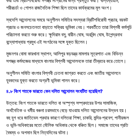
করা এবং ব্রিটিশবিরোধী সশস্ত্র সংগ্রামের জন্য প্রস্তুত করা। বাল্যব্যায়াম,
শরীরচর্চা ও গোপন রাজনৈতিক শিক্ষা ছিল তাদের কার্যক্রমের মূল অংশ।
স্বদেশি আন্দোলনের সময়ে অনুশীলন সমিতির সদস্যরা ব্রিটিশবিরোধী প্রচার, বয়কট
প্রচার ও জনসচেতনতা বাড়াতে সক্রিয় ভূমিকা নেয়। পরবর্তীতে তারা বিপ্লবী কর্মসূচি
পরিচালনা করতে শুরু করে। ক্ষুদিরাম বসু, বারীন ঘোষ, অরবিন্দ ঘোষ, উপেন্দ্রনাথ
বন্দ্যোপাধ্যায় প্রমুখ এই সংগঠনের সঙ্গে যুক্ত ছিলেন।
মুজনগর বোমা কারখানা স্থাপন, আলিপুর ষড়যন্ত্র মামলার সূত্রপাত এবং বিভিন্ন
সশস্ত্র কর্মযজ্ঞের মাধ্যমে বাংলার বিপ্লবী আন্দোলনকে তারা তীব্রতর করে তোলে।
অনুশীলন সমিতি বাংলার বিপ্লবী চেতনা জাগ্রত করতে এবং জাতীয় আন্দোলনে
যুবকদের যুক্ত করতে অগ্রণী ভূমিকা পালন করে।
৪.৮ বিংশ শতকে ভারতে কেন দলিত আন্দোলন সংঘটিত হয়েছিল?
উত্তর:
বিংশ শতকে ভারতে দলিত বা অস্পৃশ্য সম্প্রদায়ের উপর সামাজিক,
অর্থনৈতিক ও ধর্মীয় বঞ্চনা চরমভাবে বেড়ে যাওয়ায় দলিত আন্দোলনের উদ্ভব হয়।
বহু যুগ ধরে জাতিভেদ প্রথার কারণে দলিতরা শিক্ষা, চাকরি, মন্দির-প্রবেশ, পানীয়জল
ও ভূমি-অধিকারের মতো মৌলিক অধিকার থেকে বঞ্চিত ছিল। সমাজে তাদের প্রতি
বৈষম্য ও অপমান ছিল নিত্যদিনের ঘটনা।