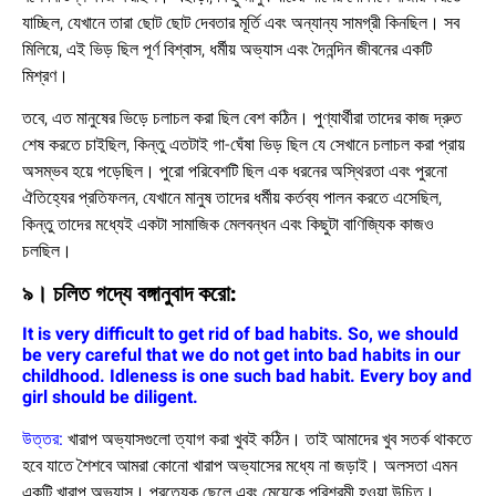
যাচ্ছিল, যেখানে তারা ছোট ছোট দেবতার মূর্তি এবং অন্যান্য সামগ্রী কিনছিল। সব
মিলিয়ে, এই ভিড় ছিল পূর্ণ বিশ্বাস, ধর্মীয় অভ্যাস এবং দৈনন্দিন জীবনের একটি
মিশ্রণ।
তবে, এত মানুষের ভিড়ে চলাচল করা ছিল বেশ কঠিন। পুণ্যার্থীরা তাদের কাজ দ্রুত
শেষ করতে চাইছিল, কিন্তু এতটাই গা-ঘেঁষা ভিড় ছিল যে সেখানে চলাচল করা প্রায়
অসম্ভব হয়ে পড়েছিল। পুরো পরিবেশটি ছিল এক ধরনের অস্থিরতা এবং পুরনো
ঐতিহ্যের প্রতিফলন, যেখানে মানুষ তাদের ধর্মীয় কর্তব্য পালন করতে এসেছিল,
কিন্তু তাদের মধ্যেই একটা সামাজিক মেলবন্ধন এবং কিছুটা বাণিজ্যিক কাজও
চলছিল।
৯। চলিত গদ্যে বঙ্গানুবাদ করো:
It is very difficult to get rid of bad habits. So, we should
be very careful that we do not get into bad habits in our
childhood. Idleness is one such bad habit. Every boy and
girl should be diligent.
উত্তর:
খারাপ অভ্যাসগুলো ত্যাগ করা খুবই কঠিন। তাই আমাদের খুব সতর্ক থাকতে
হবে যাতে শৈশবে আমরা কোনো খারাপ অভ্যাসের মধ্যে না জড়াই। অলসতা এমন
একটি খারাপ অভ্যাস। প্রত্যেক ছেলে এবং মেয়েকে পরিশ্রমী হওয়া উচিত।