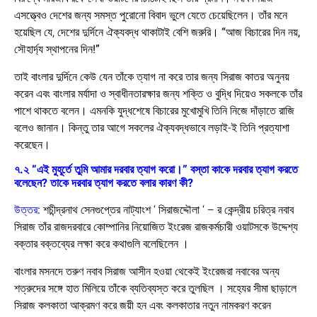
এসত্ত্বেও দেশের জন্য সমস্ত পুরোনো বিবাদ ভুলে যেতে চেয়েছিলেন। তাঁর মনে
হয়েছিল যে, দেশের দুর্দিনে ঐক্যবদ্ধ থাকাটাই বেশি জরুরি।
“আজ বিচারের দিন নয়,
সৌহার্দ্য স্থাপনের দিন!”
তাই বাংলার দুর্দিনে কেউ যেন তাঁকে ত্যাগ না করে তার জন্য সিরাজ কাতর অনুনয়
করেন এবং বাংলার মর্যাদা ও স্বাধীনতারক্ষার জন্য শক্তি ও বুদ্ধি দিয়েও সকলকে তাঁর
পাশে থাকতে বলেন। এমনকি যুদ্ধশেষে বিচারের মুখোমুখি তিনি নিজে দাঁড়াতে রাজি
বলেও জানান। কিন্তু তার আগে সকলের ঐক্যবদ্ধভাবে লড়াই-ই তিনি প্রত্যাশা
করেছেন।
৭.২ “এই মুহূর্তে তুমি আমার দরবার ত্যাগ করো।” বস্তা কাকে দরবার ত্যাগ করতে
বলেছেন? তাকে দরবার ত্যাগ করতে বলার কারণ কী?
উত্তর:
শচীন্দ্রনাথ সেনগুপ্তের নাট্যাংশ ‘ সিরাজদ্দৌলা ‘ – র কেন্দ্রীয় চরিত্র নবাব
সিরাজ তাঁর রাজদরবারে কোম্পানির নিয়োজিত ইংরেজ রাজকর্মচারী ওয়াটসকে উদ্দেশ্য
বক্তার বক্তব্যের লক্ষা করে কথাগুলি বলেছিলেন ।
বাংলার মসনদে তরুণ নবাব সিরাজ আসীন হওয়া থেকেই ইংরেজরা নবাবের অন্য
শত্রুদের সঙ্গে হাত মিলিয়ে তাঁকে ব্যতিব্যস্ত করে তুলছিল । সহ্যের সীমা ছাড়ালে
সিরাজ কলকাতা আক্রমণ করে জয়ী হন এবং কলকাতার নতুন নামকরণ করেন