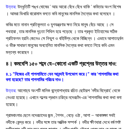
উত্তর:
উদ্ধৃতিটি শঙ্খ ঘোষের ‘ আয় আরো বেঁধে বেঁধে থাকি ‘ কবিতার অংশ বিশেষ
। আমরা ভিখারি বারোমাস বলতে কবি মানুষের মানসিক দৈন্যের কথা বলেছেন ।
কবির মতে নানান প্রতিকূলতা ও যুগযন্ত্রণার ক্ষত নিয়ে মানুষ বেঁচে আছে । সে
পথহারা , তার মানসিক দৃঢ়তা শিথিল হয়ে পড়েছে । তার প্রকৃত ইতিহাসের সঠিক
প্রতিফলন হয়নি জেনেও সে নিশ্চুপ ও বহির্বিশ্ব থেকে বিচ্ছিন্ন । এভাবে আপাতদুর্বল
ও ভীরু সাধারণ মানুষের অবহেলিত মানসিক দৈন্যের কথা বলতে গিয়ে কবি এমন
মন্তব্য করেছেন ।
৪। কমবেশি ১৫০ শব্দে যে-কোনো একটি প্রশ্নের উত্তর দাও:
৪.১ “নিজের এই পাগলামিতে যেন আনন্দই উপভোগ করে।” কার ‘পাগলামির কথা
বলা হয়েছে? তার পাগলামির পরিচয় দাও।
উত্তর:
আলোচ্য অংশটি মানিক বন্দ্যোপাধ্যায় রচিত ছোটগল্প ‘নদীর বিদ্রোহ’ থেকে
নেওয়া হয়েছে। এখানে গল্পের প্রধান চরিত্র নদেরচাঁদ-এর ‘পাগলামির কথা কথা বলা
হয়েছে।
গ্রামবাংলার ছেলে নদেরচাদের জন্ম , শৈশব , বেড়ে ওঠা , আশা – আকাঙ্ক্ষা সবই
নদীকে কেন্দ্র করে । নদীর সঙ্গে তার আত্মিক সম্পর্ক । নদীর ক্ষীণধারা দেখে বর্ষণপষ্ট