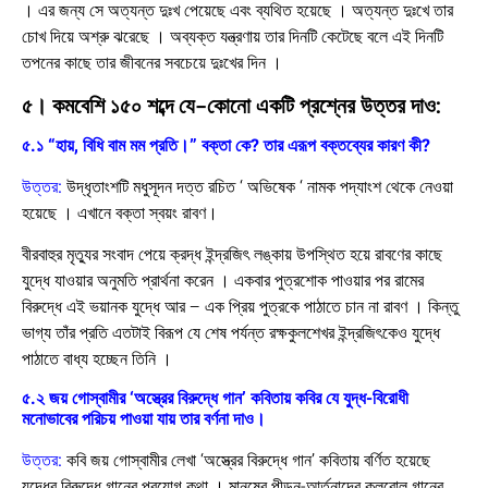
। এর জন্য সে অত্যন্ত দুঃখ পেয়েছে এবং ব্যথিত হয়েছে । অত্যন্ত দুঃখে তার
চোখ দিয়ে অশ্রু ঝরেছে । অব্যক্ত যন্ত্রণায় তার দিনটি কেটেছে বলে এই দিনটি
তপনের কাছে তার জীবনের সবচেয়ে দুঃখের দিন ।
৫। কমবেশি ১৫০ শব্দে যে-কোনো একটি প্রশ্নের উত্তর দাও:
৫.১ “হায়, বিধি বাম মম প্রতি।” বক্তা কে? তার এরূপ বক্তব্যের কারণ কী?
উত্তর:
উদ্‌ধৃতাংশটি মধুসূদন দত্ত রচিত ‘ অভিষেক ‘ নামক পদ্যাংশ থেকে নেওয়া
হয়েছে । এখানে বক্তা স্বয়ং রাবণ।
বীরবাহুর মৃত্যুর সংবাদ পেয়ে ক্রদ্ধ ইন্দ্রজিৎ লঙ্কায় উপস্থিত হয়ে রাবণের কাছে
যুদ্ধে যাওয়ার অনুমতি প্রার্থনা করেন । একবার পুত্রশোক পাওয়ার পর রামের
বিরুদ্ধে এই ভয়ানক যুদ্ধে আর – এক প্রিয় পুত্রকে পাঠাতে চান না রাবণ । কিন্তু
ভাগ্য তাঁর প্রতি এতটাই বিরূপ যে শেষ পর্যন্ত রক্ষকুলশেখর ইন্দ্রজিৎকেও যুদ্ধে
পাঠাতে বাধ্য হচ্ছেন তিনি ।
৫.২ জয় গোস্বামীর ‘অস্ত্রের বিরুদ্ধে গান’ কবিতায় কবির যে যুদ্ধ-বিরোধী
মনোভাবের পরিচয় পাওয়া যায় তার বর্ণনা দাও।
উত্তর:
কবি জয় গোস্বামীর লেখা ‘অস্ত্রের বিরুদ্ধে গান’ কবিতায় বর্ণিত হয়েছে
যুদ্ধের বিরুদ্ধে গানের প্রয়োগ কথা । মানুষের পীড়ন-আর্তনাদের কলরোল গানের