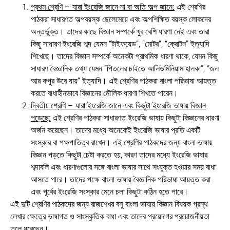
প্রথম শ্রেণি – যারা ইংরেজি জানে না বা অতি অল্প জানে:
এই শ্রেণির
পাঠকরা সাধারণত অল্পবয়স্ক ছেলেমেয়ে এবং অল্পশিক্ষিত বয়স্ক লোকদের
অন্তর্ভুক্ত। তাদের কাছে বিজ্ঞান সম্পর্কে খুব বেশি ধারণা নেই এবং তারা
কিছু সাধারণ ইংরেজি শব্দ যেমন “টাইফয়েড”, “মোটর”, “ক্রোটন” ইত্যাদি
শিখেছে। তাদের বিজ্ঞান সম্পর্কে অনেকটা প্রাথমিক ধারণা থাকে, যেমন কিছু
সাধারণ বৈজ্ঞানিক তথ্য যেমন “পিতলের চাইতে আলিউমিনিয়াম হালকা”, “জল
আর কপুর উবে যায়” ইত্যাদি। এই শ্রেণির পাঠকরা বাংলা পরিভাষা আয়ত্ত
করতে বাধাহীনভাবে বিজ্ঞানের মৌলিক ধারণা শিখতে পারেন।
দ্বিতীয় শ্রেণি – যারা ইংরেজি জানে এবং কিছুটা ইংরেজি ভাষায় বিজ্ঞান
পড়েছে:
এই শ্রেণির পাঠকরা সাধারণত ইংরেজি ভাষায় কিছুটা বিজ্ঞানের ধারণা
অর্জন করেছেন। তাদের মধ্যে অনেকেই ইংরেজি ভাষার প্রতি একটি
সংস্কার বা পক্ষপাতিত্ব রাখেন। এই শ্রেণির পাঠকদের জন্য বাংলা ভাষায়
বিজ্ঞান পড়তে কিছুটা চেষ্টা করতে হয়, কারণ তাদের মধ্যে ইংরেজি ভাষার
শব্দাবলি এবং ধারণাগুলোর সঙ্গে বাংলা ভাষার সাথে সংযুক্ত হওয়ার সময় বাধা
আসতে পারে। তাদের পক্ষে বাংলা ভাষায় বৈজ্ঞানিক পরিভাষা আয়ত্ত করা
এবং পূর্বের ইংরেজি সংস্কার মেনে চলা কিছুটা কঠিন হতে পারে।
এই দুটি শ্রেণির পাঠকদের জন্য রাজশেখর বসু বাংলা ভাষায় বিজ্ঞান বিষয়ক গ্রন্থ
লেখার ক্ষেত্রে ভাষাগত ও সাংস্কৃতিক বাধা এবং তাদের প্রয়োগের প্রয়োজনীয়তা
তুলে ধরেছেন।