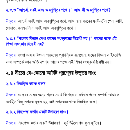
২.৩.৩ “আশ্চর্য, সবই আজ অবলুপ্তির পথে।” আজ কী অবলুপ্তির পথে?
উত্তর:
আশ্চর্য, সবই আজ অবলুপ্তির পথে, আজ নানা ধরনের ফাউনটেন পেন, কালি,
দোয়াত, কলমদানি এ সবই আজ অবলুপ্তির পথে ।
২.৩.৪ “বাংলায় বিজ্ঞান শেখা তাদের সংস্কারের বিরোধী নয়।” কাদের পক্ষে এই
শিক্ষা সংস্কার বিরোধী নয়?
উত্তর:
বাংলা ভাষায় বিজ্ঞান’ প্রবন্ধে প্রাবন্ধিক বলেছেন, যাদের বিজ্ঞান ও ইংরেজি
ভাষা সম্পর্কে জ্ঞান অতি নগণ্য, তাদের পক্ষে এই শিক্ষা সংস্কারবিরোধী নয়।
২.৪ নীচের যে-কোনো আটটি প্রশ্নের উত্তর দাও:
২.৪.১ বিভক্তি কাকে বলে?
উত্তর:
বাক্যের মধ্যে অন্য শব্দের সাথে বিশেষ্য ও সর্বনাম পদের সম্পর্ক বোঝাতে
অর্থহীন কিছু লগ্নক যুক্ত হয়, এই লগ্নকগুলোকে বিভক্তি বলে।
২.৪.২ নিরপেক্ষ কর্তার একটি উদাহরণ দাও।
উত্তর:
নিরপেক্ষ কর্তার একটি উদাহরণ–
সূর্য উঠলে পদ্ম ফুল ফুটবে।