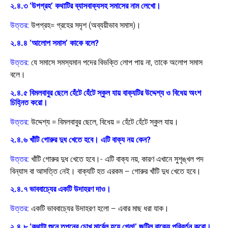
২.৪.৩ ‘উপগ্রহ’ কথাটির ব্যাসবাক্যসহ সমাসের নাম লেখো।
উত্তর:
উপগ্রহ= গ্রহের সদৃশ (অব্যয়ীভাব সমাস)।
২.৪.৪ ‘আলোপ সমাস’ কাকে বলে?
উত্তর:
যে সমাসে সমস্যমান পদের বিভক্তি লোপ পায় না, তাকে অলোপ সমাস
বলে।
২.৪.৫ বিমলবাবুর ছেলে হেঁটে হেঁটে স্কুল যায় বাক্যটির উদ্দেশ্য ও বিধেয় অংশ
চিহ্নিত করো।
উত্তর:
উদ্দেশ্য = বিমলবাবুর ছেলে, বিধেয় = হেঁটে হেঁটে স্কুল যায়।
২.৪.৬ খাঁটি গোরুর দুধ খেতে হবে। এটি বাক্য নয় কেন?
উত্তর:
খাঁটি গোরুর দুধ খেতে হবে।- এটি বাক্য নয়, কারণ এখানে সুশৃঙ্খল পদ
বিন্যাস বা আসত্তি নেই। বাক্যটি হত এরকম – গোরুর খাঁটি দুধ খেতে হবে।
২.৪.৭ ভাববাচ্যের একটি উদাহরণ দাও।
উত্তর:
একটি ভাববাচ্যের উদাহরণ হলো –
এবার মাছ ধরা যাক।
২.৪.৮ ‘কথাটা শুনে তপনের চোখ মার্বেল হয়ে গেল!’ জটিল বাক্যে পরিবর্তন করো।