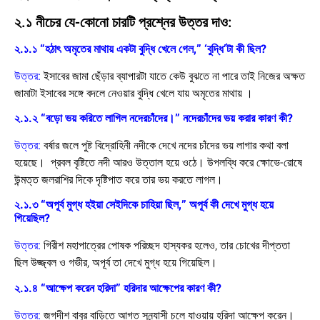
২.১ নীচের যে-কোনো চারটি প্রশ্নের উত্তর দাও:
২.১.১ “হঠাৎ অমৃতের মাথায় একটা বুদ্ধি খেলে গেল,” ‘বুদ্ধি’টা কী ছিল?
উত্তর:
ইসাবের জামা ছেঁড়ার ব্যাপারটা যাতে কেউ বুঝতে না পারে তাই নিজের অক্ষত
জামাটা ইসাবের সঙ্গে বদলে নেওয়ার বুদ্ধি খেলে যায় অমৃতের মাথায় ।
২.১.২ “বড়ো ভয় করিতে লাগিল নদেরচাঁদের।” নদেরচাঁদের ভয় করার কারণ কী?
উত্তর:
বর্ষার জলে পুষ্ট বিদ্রোহিনী নদীকে দেখে নদের চাঁদের ভয় লাগার কথা বলা
হয়েছে।
প্রবল বৃষ্টিতে নদী আরও উত্তাল হয়ে ওঠে।
উপলব্ধি করে ক্ষোভে-রোষে
উন্মত্ত জলরাশির দিকে দৃষ্টিপাত করে তার ভয় করতে লাগল।
২.১.৩ “অপূর্ব মুগ্ধ হইয়া সেইদিকে চাহিয়া ছিল,” অপূর্ব কী দেখে মুগ্ধ হয়ে
গিয়েছিল?
উত্তর:
গিরীশ মহাপাত্রের পোষক পরিচ্ছদ হাস্যকর হলেও, তার চোখের দীপ্ততা
ছিল উজ্জ্বল ও গভীর, অপূর্ব তা দেখে মুগ্ধ হয়ে গিয়েছিল।
২.১.৪ “আক্ষেপ করেন হরিদা” হরিদার আক্ষেপের কারণ কী?
উত্তর:
জগদীশ বাবুর বাড়িতে আগত সন্ন্যাসী চলে যাওয়ায় হরিদা আক্ষেপ করেন।