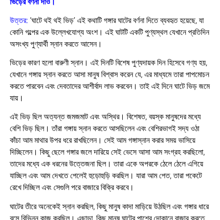
ভিড়ের বর্ণনা দাও।
উত্তর:
‘ঘাটে থই থই ভিড়’ এই কথাটি
গঙ্গার ঘাটের
বর্ণনা দিতে ব্যবহৃত হয়েছে, যা
কোনি গল্পের এক উল্লেখযোগ্য অংশ। এই ঘাটটি একটি পুণ্যস্থল যেখানে প্রতিদিন
অসংখ্য পুণ্যার্থী স্নান করতে আসেন।
ভিড়ের কারণ হলো
বারুণী স্নান
। এই দিনটি বিশেষ পুণ্যদায়ক দিন হিসেবে গণ্য হয়,
যেখানে গঙ্গায় স্নান করতে আসা মানুষ বিশ্বাস করেন যে, এর মাধ্যমে তারা পাপমোচন
করতে পারবেন এবং দেবতাদের আশীর্বাদ লাভ করবেন। তাই এই দিনে ঘাটে ভিড় জমে
যায়।
এই ভিড় ছিল অত্যন্ত জমজমাট এবং অস্থির। বিশেষত, বয়স্ক মানুষদের মধ্যে
বেশি ভিড় ছিল। তাঁরা গঙ্গায় স্নান করতে আসছিলেন এবং বেশিরভাগই সদ্য ওঠা
কাঁচা আম মাথার উপর ধরে রাখছিলেন। সেই আম গঙ্গাস্নান করার সময় ভাসিয়ে
দিচ্ছিলেন। কিছু ছেলে গঙ্গার জলে দারিয়ে সেই ভেসে আসা আম সংগ্রহ করছিলো,
তাদের মধ্যে এক ধরনের উত্তেজনা ছিল। তারা একে অপরকে ঠেলে ঠেলে এগিয়ে
যাচ্ছিল এবং আম দেখতে পেলেই হুড়োহুড়ি করছিল। যারা আম পেত, তারা পকেটে
রেখে দিচ্ছিল এবং সেগুলি পরে বাজারে বিক্রি করবে।
ঘাটের তীরে অনেকেই স্নান করছিল, কিছু মানুষ কাদা মাড়িয়ে উঠছিল এবং গঙ্গার ধারে
বসে বিভিন্ন কাজ করছিল। এছাড়া, কিছু মানুষ ঘাটের পাশের দোকানে বাজার করতে