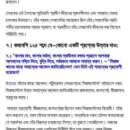
রাখতেন।
লেখকের এই শৈশবের স্মৃতিগুলি গ্রামীণ জীবনের সৃজনশীলতা এবং সহজাত মেধার
চমৎকার উদাহরণ। তাঁর প্রথম লেখালেখির আয়োজন ছিল তাঁর লেখালেখির প্রতি
গভীর ভালোবাসার প্রথম প্রকাশ, যা পরবর্তীতে তাঁর লেখালেখি জীবনের শুরু হিসেবে
পরিচিতি পায়।
৭। কমবেশি ১২৫ শব্দে যে-কোনো একটি প্রশ্নের উত্তর দাও:
৭.১ “বাংলার মান, বাংলার মর্যাদা, বাংলার স্বাধীনতা রক্ষার প্রয়াসে আপনারা
আপনাদের শক্তি দিয়ে, বুদ্ধি দিয়ে, সর্বরকমে আমাকে সাহায্য করুন।
–
“সিরাজ
কাদের কাছে সাহায্যের আবেদন জানিয়েছিলেন? কেন তিনি এই সাহায্যের প্রত্যাশী
হয়েছেন?
উত্তর:
যাঁদের কাছে আবেদন:
শচীন্দ্রনাথ সেনগুপ্তের ‘সিরাজদ্দৌলা’ নাট্যাংশে নবাব
সিরাজদ্দৌলা উক্ত সাহায্যের আবেদন জানিয়েছিলেন রাজবল্লভ, জগৎশেঠ, মীরজাফর
প্রমুখের কাছে।
সাহায্য প্রত্যাশী:
মীরজাফর, জগৎশেঠরা ছিলেন নবাব সিরাজদ্দৌলার বিরোধী। তাঁরা
মনে করতেন যে, নবাব তাঁদের অপমান করেছেন। অন্যদিকে নবাব এইসব ক্ষমতাবানরা
যে স্বার্থপর এবং তাঁর বিরুদ্ধে চক্রান্তে লিপ্ত, তা বুঝতে পেরেছিলেন। নবাবের
বিরুদ্ধে মীরজাফরকে লেখা ওয়াটসের চিঠিটাই ছিল তার প্রমাণ। নবাৰ সিরাজ