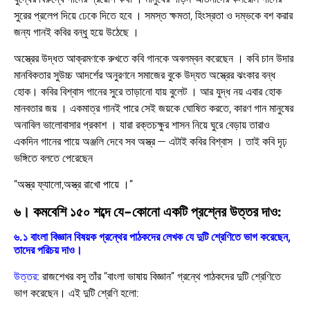
সুরের প্রলেপ দিয়ে ঢেকে দিতে হবে । সমস্ত ক্ষমতা, হিংস্রতা ও দম্ভকে বশ করার
জন্য গানই কবির বন্ধু হয়ে উঠেছে ।
অস্ত্রের উদ্ধত আক্রমণকে রুখতে কবি গানকে অবলম্বন করেছেন । কবি চান উদার
মানবিকতার সুউচ্চ আদর্শের অনুরণনে সমাজের বুকে উদ্যত অস্ত্রের ঝংকার বন্ধ
হোক। কবির বিশ্বাস গানের সুরে তাড়ানো যায় বুলেট । আর যুদ্ধ নয় এবার হোক
মানবতার জয় । একমাত্র গানই পারে সেই জয়কে ঘোষিত করতে, কারণ গান মানুষের
অনাবিল ভালোবাসার প্রকাশ । যারা রক্তচক্ষুর শাসন নিয়ে ঘুরে বেড়ায় তারাও
একদিন গানের পায়ে অঞ্জলি দেবে সব অস্ত্র — এটাই কবির বিশ্বাস । তাই কবি দৃঢ়
ভঙ্গিতে বলতে পেরেছেন
“অস্ত্র ফ্যালো,অস্ত্র রাখো পায়ে ।”
৬। কমবেশি ১৫০ শব্দে যে-কোনো একটি প্রশ্নের উত্তর দাও:
৬.১ বাংলা বিজ্ঞান বিষয়ক গ্রন্থের পাঠকদের লেখক যে দুটি শ্রেণিতে ভাগ করেছেন,
তাদের পরিচয় দাও।
উত্তর:
রাজশেখর বসু তাঁর “বাংলা ভাষায় বিজ্ঞান” গ্রন্থে পাঠকদের দুটি শ্রেণিতে
ভাগ করেছেন। এই দুটি শ্রেণি হলো: