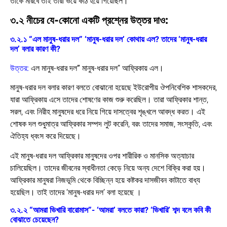
তাকে মারবে তাই তারা ভয়ে কাঠ হয়ে গিয়েছিল।
৩.২ নীচের যে-কোনো একটি প্রশ্নের উত্তর দাও:
৩.২.১ “এল মানুষ-ধরার দল” ‘মানুষ-ধরার দল’ কোথায় এল? তাদের ‘মানুষ-ধরার
দল’ বলার কারণ কী?
উত্তর:
এল মানুষ-ধরার দল
”
মানুষ-ধরার দল” আফ্রিকায় এল।
মানুষ-ধরার দল বলার কারণ বলতে বোঝানো হয়েছে ইউরোপীয় ঔপনিবেশিক শাসকদের,
যারা আফ্রিকায় এসে তাদের শোষণের কাজ শুরু করেছিল। তারা আফ্রিকার শান্ত,
সরল, এবং নিরীহ মানুষদের ধরে নিয়ে গিয়ে দাসত্বের শৃঙ্খলে আবদ্ধ করত। এই
শোষক দল শুধুমাত্র আফ্রিকার সম্পদ লুট করেনি, বরং তাদের সমাজ, সংস্কৃতি, এবং
ঐতিহ্য ধ্বংস করে দিয়েছে।
এই মানুষ-ধরার দল আফ্রিকার মানুষদের ওপর শারীরিক ও মানসিক অত্যাচার
চালিয়েছিল। তাদের জীবনের স্বাধীনতা কেড়ে নিয়ে অন্য দেশে বিক্রি করা হয়।
আফ্রিকার মানুষরা নিজভূমি থেকে বিচ্ছিন্ন হয়ে কষ্টকর দাসজীবন কাটাতে বাধ্য
হয়েছিল। তাই তাদের ‘মানুষ-ধরার দল’ বলা হয়েছে ।
৩.২.২ “আমরা ভিখারি বারোমাস”- ‘আমরা’ বলতে কারা? ‘ভিখারি’ শব্দ বলে কবি কী
বোঝাতে চেয়েছেন?