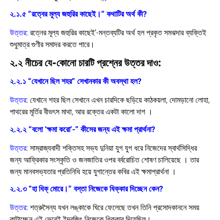
২.১.৫ “রত্বের মূল্য জহুরির কাছেই।” কথাটির অর্থ কী?
উত্তর:
রত্নের মূল্য জহুরির কাছেই’-মন্তব্যটির অর্থ হল প্রকৃত সমঝদার ব্যক্তিই
শুধুমাত্র গুণীর সমাদর করতে পারে।
২.২ নীচের যে-কোনো চারটি প্রশ্নের উত্তর দাও:
২.২.১ “যেখানে ছিল শহর” সেখানকার কী অবস্থা হল?
উত্তর:
যেখানে শহর ছিল সেখানে এখন চারদিকে ছড়িয়ে কাঠকয়লা, দোমড়ানো লোহা,
পাথরের মূর্তির বীভৎস মাথা, আর রক্তের একটা কালো দাগ ।
২.২.২ “বলো ‘ক্ষমা করো’-” কীসের জন্য এই ক্ষমা প্রার্থনা?
উত্তর:
সাম্রাজ্যবাদী শক্তিসহ সভ্য দুনিয়া যুগ যুগ ধরে নিজেদের স্বার্থসিদ্ধির
জন্য আফ্রিকার সংস্কৃতি ও জনজাতির ওপর বর্বরোচিত শোষণ চালিয়েছে । তার
জন্য মানবসভ্যতার প্রতিনিধি হয়ে যুগান্তের কবির এই ক্ষমাপ্রার্থনা ।
২.২.৩ “হা ধিক্ মোরে।” বস্তা নিজেকে ধিক্কার দিচ্ছেন কেন?
উত্তর:
শত্রুসৈন্য যখন লঙ্কাকে ঘিরে ফেলেছে তখন তিনি প্রসোদকাননে সময়
কাটাচ্ছেন এই ভেবেই ইন্দ্রজিৎ নিজেকে ধিক্কার দিয়েছিল।