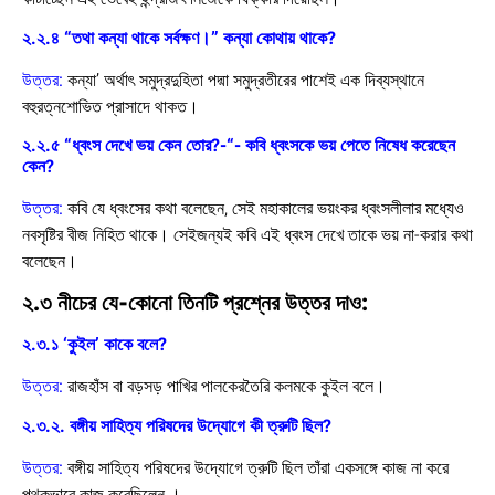
২.২.৪ “তথা কন্যা থাকে সর্বক্ষণ।” কন্যা কোথায় থাকে?
উত্তর:
কন্যা’ অর্থাৎ সমুদ্রদুহিতা পদ্মা সমুদ্রতীরের পাশেই এক দিব্যস্থানে
বহুরত্নশোভিত প্রাসাদে থাকত।
২.২.৫ “ধ্বংস দেখে ভয় কেন তোর?-“- কবি ধ্বংসকে ভয় পেতে নিষেধ করেছেন
কেন?
উত্তর:
কবি যে ধ্বংসের কথা বলেছেন, সেই মহাকালের ভয়ংকর ধ্বংসলীলার মধ্যেও
নবসৃষ্টির বীজ নিহিত থাকে। সেইজন্যই কবি এই ধ্বংস দেখে তাকে ভয় না-করার কথা
বলেছেন।
২.৩ নীচের যে-কোনো তিনটি প্রশ্নের উত্তর দাও:
২.৩.১ ‘কুইল’ কাকে বলে?
উত্তর:
রাজহাঁস বা বড়সড় পাখির পালকেরতৈরি কলমকে কুইল বলে।
২.৩.২. বঙ্গীয় সাহিত্য পরিষদের উদ্যোগে কী ত্রুটি ছিল?
উত্তর:
বঙ্গীয় সাহিত্য পরিষদের উদ্যোগে ত্রুটি ছিল তাঁরা একসঙ্গে কাজ না করে
পৃথকভাবে কাজ করেছিলেন ।