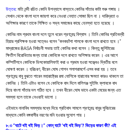
উত্তর:
মতি নন্দী রচিত কোনি উপন্যাসে বাস্তবে কোনির সাঁতার কাটা শুরু গঙ্গায় ।
সেখান থেকে বাংলা দলে জায়গা করে নেওয়া নেহাত সোজা ছিল না । দারিদ্রতা ও
অশিক্ষার কারণে তাকে শিক্ষিত ও সভ্য সমাজের কাছে হেনস্থা হতে হয়েছে ।
কোনির নাম প্রথম বাংলা দলে তুলে ধরেন প্রণবেন্দু বিশ্বাস । তিনি কোনির প্রতিবন্ধী
হিয়ার প্রশিক্ষক হওয়া সত্বেও বলেন “কনকচাঁপা পালকে বাংলা দলে রাখতে হবে ।”
মাদ্রাজের BASA নির্বাচনী সভায় তাই কোনির কথা বলেন । কিন্তু জুপিটারের
ক্ষিতীশ বিরোধিতার জন্য তারা কোনিকে দলে রাখতে অশিক্ষার করেন । এর আগে
কম্পিটিশনে কোনিকে ডিসকোয়ালিফাই করা ও প্রথম হওয়া সত্ত্বেও দ্বিতীয় বলে
ঘোষণা করেন । হরিচরণ, ধীরেন ঘোষ গোপন শলাপরামর্শে এসব করা হয় । তবে
প্রণবেন্দু বাবু বুঝতে পারেন মহারাষ্ট্রের রমা যোশিকে হারানোর ক্ষমতা কারও থাকলে তা
কোনির । তিনি এটাও বলেন যে কোনিকে বাদ দিলে বালিগঞ্জ সুইমিং ক্লাবকে বাদ
দিয়ে বাংলা সাঁতার দল গঠিত হবে । তখন ধীরেন ঘোষ ভাবে একটা মেয়ের জন্য এত
সমস্যা হলে তাকে নেওয়াই ভালো ।
এইভাবে নানাবিধ সমস্যার মধ্যে দিয়ে প্রতিবাদ সামলে প্রণবেন্দু বাবুর সুবিচারের
মাধ্যমে কোনি বঙ্গবাসীর নয়ণের মনি হওয়ার সুযোগ পায় ।
৮.৩ “ঘাটে থই থই ভিড়।” কোন্ ঘাটে ‘থই থই ভিড়’? ভিড়ের কারণ কী? এই