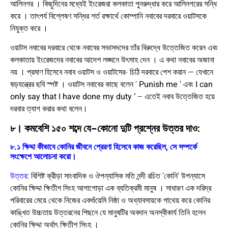
আলিনগর । কিছুদিনের মধ্যেই ইংরেজরা কলকাতা পুনরুদ্ধার করে আলিনগরের সন্ধি
করে । তাৎপর্য বিশ্লেষণ সন্ধির শর্ত রক্ষার্থে কোম্পানি নবাবের দরবারে ওয়াটসকে
নিযুক্ত করে ।
ওয়াটস নবাবের দরবারে থেকে নবাবের সভাসদদের তাঁর বিরুদ্ধে উত্তেজিত করেন এবং
কলকাতায় ইংরেজদের নবাবের আদেশ লঙ্ঘনে উৎসাহ দেন । এ কথা নবাবের অজানা
নয় । প্রমাণ হিসেবে নবাব ওয়াটস ও ওয়াটসের-
চিঠি দরবারে পেশ করান — যেখানে
ষড়যন্ত্রের ছবি স্পষ্ট । ওয়াটস নবাবের কাছে বলেন ‘
Punish me
‘ এবং
I can
only say that I have done my duty ‘
– এতেই নবাব উত্তেজিত হয়ে
দরবার ত্যাগ করার কথা বলেন।
৮। কমবেশি ১৫০ শব্দে যে-কোনো দুটি প্রশ্নের উত্তর দাও
:
৮.১ ক্ষিদ্দা কীভাবে কোনির জীবনে প্রেরণা হিসেবে কাজ করেছিল, সে সম্পর্কে
সংক্ষেপে আলোচনা করো।
উত্তর:
বিশিষ্ট ক্রীড়া সাংবাদিক ও ঔপন্যাসিক মতি নন্দী রচিত ‘কোনি’ উপন্যাসে
কোনির ক্ষিদ্দা ক্ষিতীশ সিংহ আগাগোড়া এক ব্যতিক্রমী মানুষ । সাধারণ এক দরিদ্র
পরিবারের মেয়ে থেকে নিজের একগুঁয়েমি নিষ্ঠা ও অধ্যাবসায়কে পাথেয় করে কোনির
কাঙ্খিত উচ্চতায় উত্তরনের পিছনে যে মানুষটির অবদান অনস্বীকার্য তিনি হলেন
কোনির ক্ষিদ্দা অর্থাৎ ক্ষিতীশ সিংহ ।