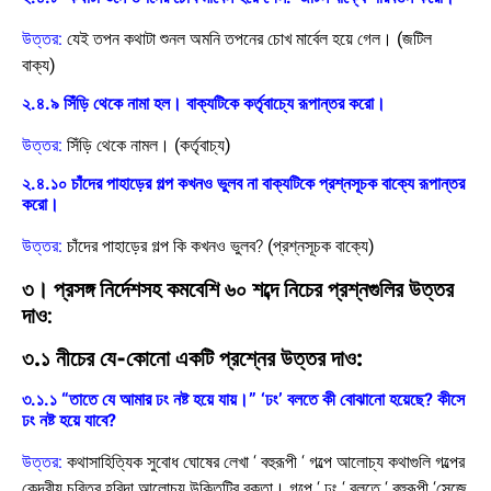
উত্তর:
যেই তপন কথাটা শুনল অমনি তপনের চোখ মার্বেল হয়ে গেল।
(জটিল
বাক্য)
২.৪.৯ সিঁড়ি থেকে নামা হল। বাক্যটিকে কর্তৃবাচ্যে রূপান্তর করো।
উত্তর:
সিঁড়ি থেকে নামল।
(কর্তৃবাচ্য)
২.৪.১০ চাঁদের পাহাড়ের গল্প কখনও ভুলব না বাক্যটিকে প্রশ্নসূচক বাক্যে রূপান্তর
করো।
উত্তর:
চাঁদের পাহাড়ের গল্প কি কখনও ভুলব?
(প্রশ্নসূচক বাক্যে)
৩। প্রসঙ্গ নির্দেশসহ কমবেশি ৬০ শব্দে নিচের প্রশ্নগুলির উত্তর
দাও:
৩.১ নীচের যে-কোনো একটি প্রশ্নের উত্তর দাও:
৩.১.১ “তাতে যে আমার ঢং নষ্ট হয়ে যায়।” ‘ঢং’ বলতে কী বোঝানো হয়েছে? কীসে
ঢং নষ্ট হয়ে যাবে?
উত্তর:
কথাসাহিত্যিক সুবোধ ঘোষের লেখা ‘ বহুরূপী ‘ গল্পে আলোচ্য কথাগুলি গল্পের
কেন্দ্রীয় চরিত্র হরিদা আলোচ্য উক্তিটির বক্তা। গল্পে ‘ ঢং ‘ বলতে ‘ বহুরূপী ‘সেজে