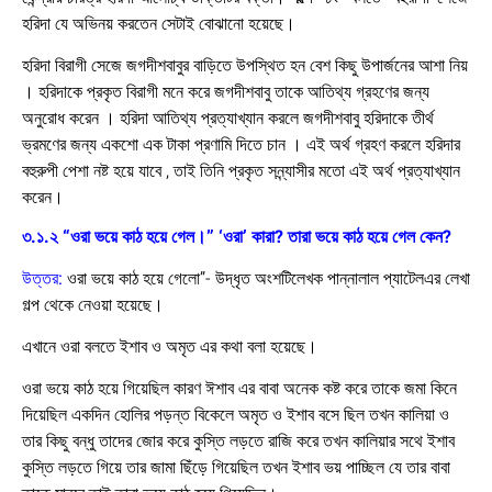
হরিদা যে অভিনয় করতেন সেটাই বোঝানো হয়েছে।
হরিদা বিরাগী সেজে জগদীশবাবুর বাড়িতে উপস্থিত হন বেশ কিছু উপার্জনের আশা নিয়
। হরিদাকে প্রকৃত বিরাগী মনে করে জগদীশবাবু তাকে আতিথ্য গ্রহণের জন্য
অনুরোধ করেন । হরিদা আতিথ্য প্রত্যাখ্যান করলে জগদীশবাবু হরিদাকে তীর্থ
ভ্রমণের জন্য একশো এক টাকা প্রণামি দিতে চান । এই অর্থ গ্রহণ করলে হরিদার
বহুরুপী পেশা নষ্ট হয়ে যাবে , তাই তিনি প্রকৃত সন্ন্যাসীর মতো এই অর্থ প্রত্যাখ্যান
করেন।
৩.১.২ “ওরা ভয়ে কাঠ হয়ে গেল।” ‘ওরা’ কারা? তারা ভয়ে কাঠ হয়ে গেল কেন?
উত্তর:
ওরা ভয়ে কাঠ হয়ে গেলো”- উদ্ধৃত অংশটিলেখক পান্নালাল প্যাটেলএর লেখা
গল্প থেকে নেওয়া হয়েছে।
এখানে ওরা বলতে ইশাব ও অমৃত এর কথা বলা হয়েছে।
ওরা ভয়ে কাঠ হয়ে গিয়েছিল কারণ ঈশাব এর বাবা অনেক কষ্ট করে তাকে জমা কিনে
দিয়েছিল একদিন হোলির পড়ন্ত বিকেলে অমৃত ও ইশাব বসে ছিল তখন কালিয়া ও
তার কিছু বন্ধু তাদের জোর করে কুস্তি লড়তে রাজি করে তখন কালিয়ার সথে ইশাব
কুস্তি লড়তে গিয়ে তার জামা ছিঁড়ে গিয়েছিল তখন ইশাব ভয় পাচ্ছিল যে তার বাবা