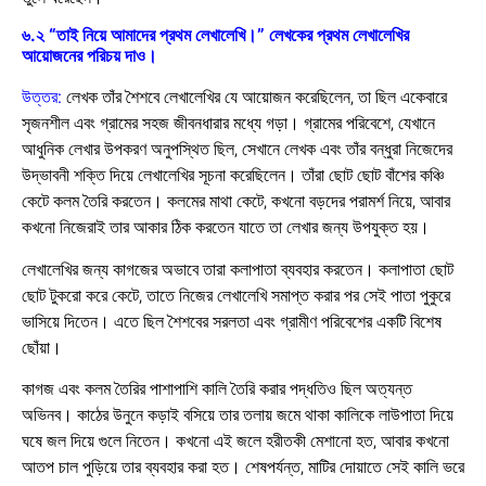
৬.২ “তাই নিয়ে আমাদের প্রথম লেখালেখি।” লেখকের প্রথম লেখালেখির
আয়োজনের পরিচয় দাও।
উত্তর:
লেখক তাঁর শৈশবে লেখালেখির যে আয়োজন করেছিলেন, তা ছিল একেবারে
সৃজনশীল এবং গ্রামের সহজ জীবনধারার মধ্যে গড়া। গ্রামের পরিবেশে, যেখানে
আধুনিক লেখার উপকরণ অনুপস্থিত ছিল, সেখানে লেখক এবং তাঁর বন্ধুরা নিজেদের
উদ্ভাবনী শক্তি দিয়ে লেখালেখির সূচনা করেছিলেন। তাঁরা ছোট ছোট বাঁশের কঞ্চি
কেটে কলম তৈরি করতেন। কলমের মাথা কেটে, কখনো বড়দের পরামর্শ নিয়ে, আবার
কখনো নিজেরাই তার আকার ঠিক করতেন যাতে তা লেখার জন্য উপযুক্ত হয়।
লেখালেখির জন্য কাগজের অভাবে তারা কলাপাতা ব্যবহার করতেন। কলাপাতা ছোট
ছোট টুকরো করে কেটে, তাতে নিজের লেখালেখি সমাপ্ত করার পর সেই পাতা পুকুরে
ভাসিয়ে দিতেন। এতে ছিল শৈশবের সরলতা এবং গ্রামীণ পরিবেশের একটি বিশেষ
ছোঁয়া।
কাগজ এবং কলম তৈরির পাশাপাশি কালি তৈরি করার পদ্ধতিও ছিল অত্যন্ত
অভিনব। কাঠের উনুনে কড়াই বসিয়ে তার তলায় জমে থাকা কালিকে লাউপাতা দিয়ে
ঘষে জল দিয়ে গুলে নিতেন। কখনো এই জলে হরীতকী মেশানো হত, আবার কখনো
আতপ চাল পুড়িয়ে তার ব্যবহার করা হত। শেষপর্যন্ত, মাটির দোয়াতে সেই কালি ভরে