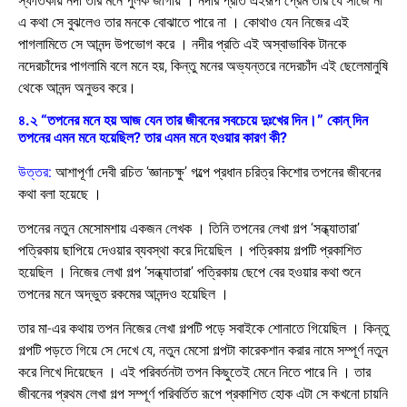
স্ফীতকায় নদী তার মনে পুলক জাগায় । নদীর প্রতি এইরূপ প্রেম তার যে সাজে না
এ কথা সে বুঝলেও তার মনকে বোঝাতে পারে না । কোথাও যেন নিজের এই
পাগলামিতে সে আনন্দ উপভোগ করে । নদীর প্রতি এই অস্বাভাবিক টানকে
নদেরচাঁদের পাগলামি বলে মনে হয়, কিন্তু মনের অভ্যন্তরে নদেরচাঁদ এই ছেলেমানুষি
থেকে আনন্দ অনুভব করে।
৪.২ “তপনের মনে হয় আজ যেন তার জীবনের সবচেয়ে দুঃখের দিন।” কোন্ দিন
তপনের এমন মনে হয়েছিল? তার এমন মনে হওয়ার কারণ কী?
উত্তর:
আশাপূর্ণা দেবী রচিত ‘জ্ঞানচক্ষু’ গল্পে প্রধান চরিত্র কিশোর তপনের জীবনের
কথা বলা হয়েছে ।
তপনের নতুন মেসোমশায় একজন লেখক । তিনি তপনের লেখা গল্প ‘সন্ধ্যাতারা’
পত্রিকায় ছাপিয়ে দেওয়ার ব্যবস্থা করে দিয়েছিল । পত্রিকায় গল্পটি প্রকাশিত
হয়েছিল । নিজের লেখা গল্প ‘সন্ধ্যাতারা’ পত্রিকায় ছেপে বের হওয়ার কথা শুনে
তপনের মনে অদ্ভুত রকমের আনন্দও হয়েছিল ।
তার মা-এর কথায় তপন নিজের লেখা গল্পটি পড়ে সবাইকে শোনাতে গিয়েছিল । কিন্তু
গল্পটি পড়তে গিয়ে সে দেখে যে, নতুন মেসো গল্পটা কারেকশান করার নামে সম্পূর্ণ নতুন
করে লিখে দিয়েছেন । এই পরিবর্তনটা তপন কিছুতেই মেনে নিতে পারে নি । তার
জীবনের প্রথম লেখা গল্প সম্পূর্ণ পরিবর্তিত রূপে প্রকাশিত হোক এটা সে কখনো চায়নি