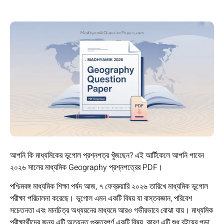
আপনি কি মাধ্যমিকের ভূগোল প্রশ্নপত্র খুঁজছেন? এই আর্টিকেলে আপনি পাবেন
২০২৬ সালের মাধ্যমিক Geography প্রশ্নপত্রের PDF।
পশ্চিমবঙ্গ মাধ্যমিক শিক্ষা পর্ষদ আজ, ৭ ফেব্রুয়ারি ২০২৬ তারিখে মাধ্যমিক ভূগোল
পরীক্ষা পরিচালনা করেছে। ভূগোল এমন একটি বিষয় যা বাস্তবজ্ঞান, পরিবেশ
সচেতনতা এবং মানচিত্র অধ্যয়নের মাধ্যমে আরও গভীরভাবে বোঝা যায়। মাধ্যমিক
পরীক্ষার্থীদের জন্য এটি অত্যন্ত গুরুত্বপূর্ণ একটি বিষয়, কারণ এটি শুধু বইয়ের পড়া