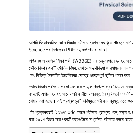
আপনি কি মাধ্যমিক ভৌত বিজ্ঞান পরীক্ষার প্রশ্নপত্র খুঁজে পাচ্ছে
Science প্রশ্নপত্রের PDF সহজেই পাওয়া যাবে।
পশ্চিমবঙ্গ মাধ্যমিক শিক্ষা পর্ষদ (WBBSE)-এর তত্ত্বাবধানে ২০২৬ সালের
ভৌত বিজ্ঞান একটি মৌলিক বিষয়, যেখানে পদার্থবিদ্যা ও রসায়নের ধারণা এ
এবং বিভিন্ন বৈজ্ঞানিক উচ্চশিক্ষার ক্ষেত্রে গুরুত্বপূর্ণ ভূমিকা পালন করে
ভৌত বিজ্ঞান পরীক্ষায় ভালো ফল করতে হলে প্রশ্নপত্রের বিন্যাস, নম্ব
কারণেই এখানে ২০২৬ সালের পরীক্ষার্থীদের প্রস্তুতির সুবিধার্থে ম
শেয়ার করা হচ্ছে। এই প্রশ্নপত্রটি ভবিষ্যতে পরীক্ষার প্রস্তুতিতে গুর
এই প্রশ্নপত্রটি Downlode করলে পরীক্ষার প্রশ্নের ধরন, নম্বর বণ্টন 
যারা ২০২৭ কিংবা তার পরবর্তী বছরগুলিতে মাধ্যমিক পরীক্ষায় বসতে চল